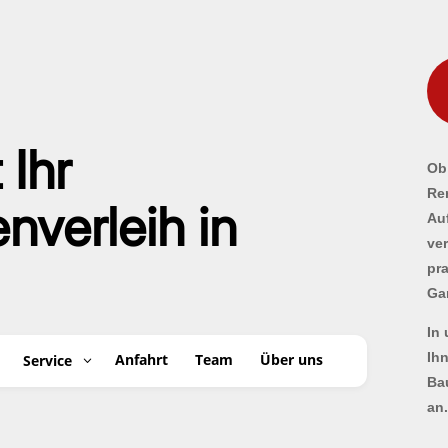
 Ihr
Ob 
Re
verleih in
Au
ve
pr
Ga
In
Ih
Anfahrt
Team
Über uns
Service
Ba
an