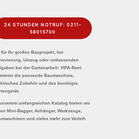
24 STUNDEN NOTRUF: 0211-
58015700
für Ihr großes Bauprojekt, bei
novierung, Umzug oder umfassenden
fgaben bei der Gartenarbeit: VIPA-Rent
rmietet die passende Baumaschine,
aktisches Zubehör und das benötigte
rtengerät.
 unserem umfangreichen Katalog bieten wir
nen Mini-Bagger, Anhänger, Werkzeuge,
umaschinen und vieles mehr zum Verleih
.