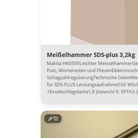
Meißelhammer SDS-plus 3,2kg
Makita HK0500Leichter MeisselhammerGe
Putz, Mörtelresten und FliesenElektronisch
SchlagzahlregulierungTechnische DatenW
für SDS-PLUS Leistungsaufnahme550 WSchl
1Einzelschlagstärke1,8 JGewicht lt. EPTA3