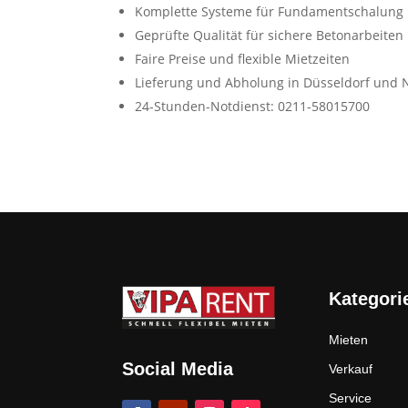
Komplette Systeme für Fundamentschalung
Geprüfte Qualität für sichere Betonarbeiten
Faire Preise und flexible Mietzeiten
Lieferung und Abholung in Düsseldorf und
24-Stunden-Notdienst: 0211-58015700
Kategori
Mieten
Social Media
Verkauf
Service