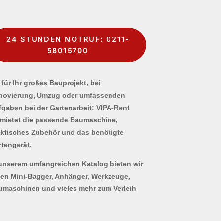
24 STUNDEN NOTRUF: 0211-
58015700
für Ihr großes Bauprojekt, bei
novierung, Umzug oder umfassenden
fgaben bei der Gartenarbeit: VIPA-Rent
rmietet die passende Baumaschine,
aktisches Zubehör und das benötigte
rtengerät.
 unserem umfangreichen Katalog bieten wir
nen Mini-Bagger, Anhänger, Werkzeuge,
umaschinen und vieles mehr zum Verleih
.