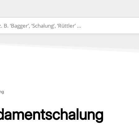
ng
ndamentschalung