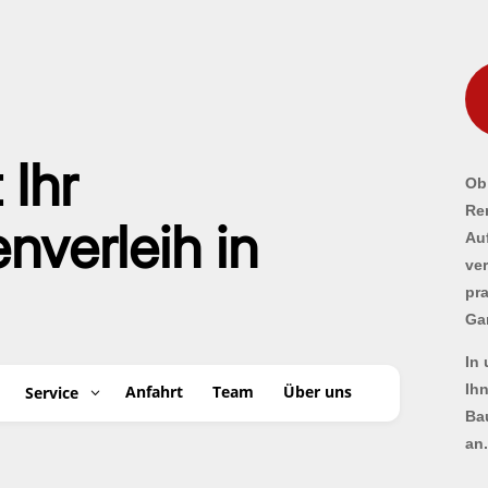
 Ihr
Ob 
Re
verleih in
Au
ve
pr
Ga
In
Ih
Anfahrt
Team
Über uns
Service
Ba
an