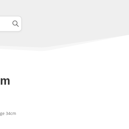
cm
nge 34cm