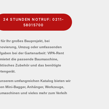
24 STUNDEN NOTRUF: 0211-
58015700
für Ihr großes Bauprojekt, bei
novierung, Umzug oder umfassenden
fgaben bei der Gartenarbeit: VIPA-Rent
rmietet die passende Baumaschine,
aktisches Zubehör und das benötigte
rtengerät.
 unserem umfangreichen Katalog bieten wir
nen Mini-Bagger, Anhänger, Werkzeuge,
umaschinen und vieles mehr zum Verleih
.