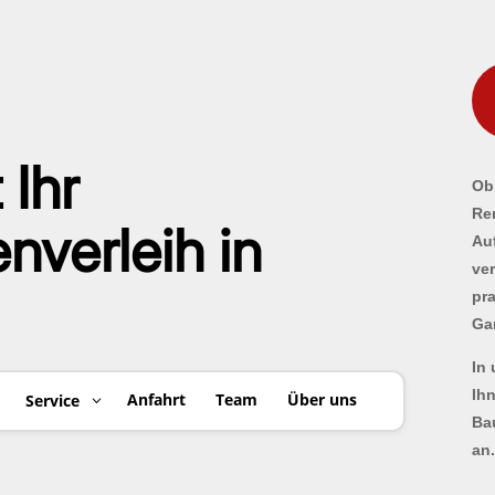
 Ihr
Ob 
Re
verleih in
Au
ve
pr
Ga
In
Ih
Anfahrt
Team
Über uns
Service
Ba
an