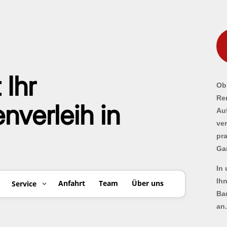
 Ihr
Ob 
Re
verleih in
Au
ve
pr
Ga
In
Ih
Anfahrt
Team
Über uns
Service
Ba
an