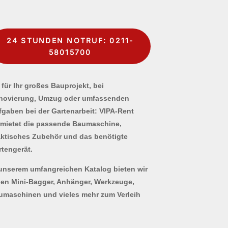
24 STUNDEN NOTRUF: 0211-
58015700
für Ihr großes Bauprojekt, bei
novierung, Umzug oder umfassenden
fgaben bei der Gartenarbeit: VIPA-Rent
rmietet die passende Baumaschine,
aktisches Zubehör und das benötigte
rtengerät.
 unserem umfangreichen Katalog bieten wir
nen Mini-Bagger, Anhänger, Werkzeuge,
umaschinen und vieles mehr zum Verleih
.