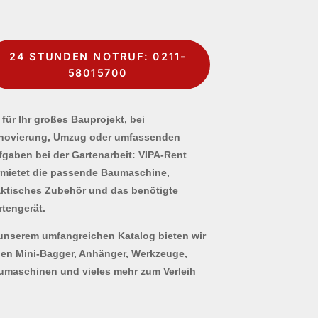
24 STUNDEN NOTRUF: 0211-
58015700
für Ihr großes Bauprojekt, bei
novierung, Umzug oder umfassenden
fgaben bei der Gartenarbeit: VIPA-Rent
rmietet die passende Baumaschine,
aktisches Zubehör und das benötigte
rtengerät.
 unserem umfangreichen Katalog bieten wir
nen Mini-Bagger, Anhänger, Werkzeuge,
umaschinen und vieles mehr zum Verleih
.