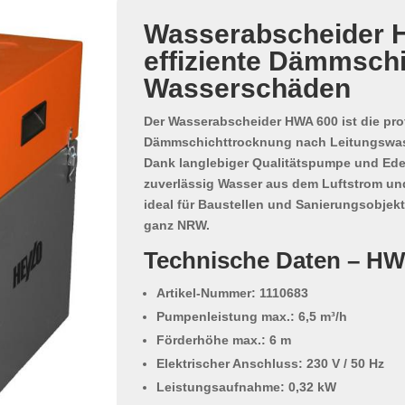
Wasserabscheider 
effiziente Dämmsch
Wasserschäden
Der
Wasserabscheider HWA 600
ist die pr
Dämmschichttrocknung
nach Leitungswa
Dank langlebiger
Qualitätspumpe
und
Ede
zuverlässig Wasser aus dem Luftstrom un
ideal für Baustellen und Sanierungsobjek
ganz NRW.
Technische Daten – HW
Artikel-Nummer:
1110683
Pumpenleistung max.:
6,5 m³/h
Förderhöhe max.:
6 m
Elektrischer Anschluss:
230 V / 50 Hz
Leistungsaufnahme:
0,32 kW