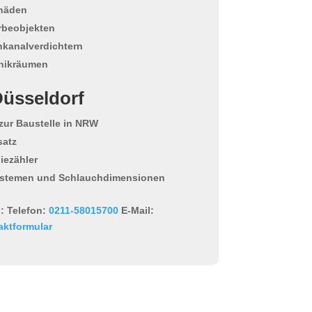
häden
rbeobjekten
nkanalverdichtern
hnikräumen
Düsseldorf
 zur Baustelle in NRW
satz
iezähler
ystemen und Schlauchdimensionen
:
Telefon:
0211-58015700
E-Mail:
aktformular