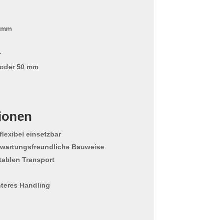
2 mm
r
oder 50 mm
ionen
flexibel einsetzbar
wartungsfreundliche Bauweise
tablen Transport
hteres Handling