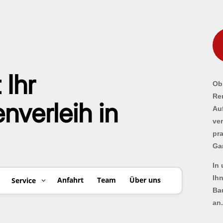
 Ihr
Ob 
Re
verleih in
Au
ve
pr
Ga
In
Ih
Anfahrt
Team
Über uns
Service
Ba
an