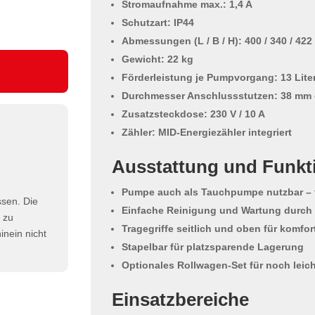
Stromaufnahme max.:
1,4 A
Schutzart:
IP44
Abmessungen (L / B / H):
400 / 340 / 42
Gewicht:
22 kg
Förderleistung je Pumpvorgang:
13 Lite
Durchmesser Anschlussstutzen:
38 mm 
Zusatzsteckdose:
230 V / 10 A
Zähler:
MID-Energiezähler
integriert
Ausstattung und Funkt
Pumpe auch als Tauchpumpe nutzbar
– 
ssen. Die
Einfache Reinigung und Wartung
durch 
h zu
Tragegriffe
seitlich und oben für komfor
nein nicht
Stapelbar
für platzsparende Lagerung
Optionales Rollwagen-Set
für noch leic
Einsatzbereiche