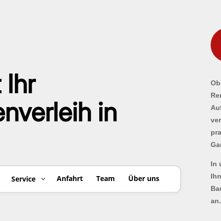
 Ihr
Ob 
Re
verleih in
Au
ve
pr
Ga
In
Ih
Anfahrt
Team
Über uns
Service
Ba
an