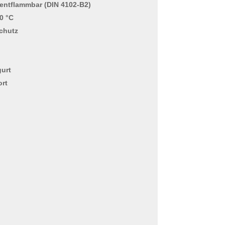
entflammbar (DIN 4102-B2)
0 °C
schutz
gurt
ort
n