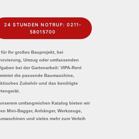
24 STUNDEN NOTRUF: 0211-
58015700
für Ihr großes Bauprojekt, bei
novierung, Umzug oder umfassenden
fgaben bei der Gartenarbeit: VIPA-Rent
rmietet die passende Baumaschine,
aktisches Zubehör und das benötigte
rtengerät.
 unserem umfangreichen Katalog bieten wir
nen Mini-Bagger, Anhänger, Werkzeuge,
umaschinen und vieles mehr zum Verleih
.