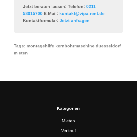
Jetzt beraten lassen:
Telefon:
0211-
58015700
E-Mail:
kontakt@vipa-rent.de
Kontaktformular:
Jetzt anfragen
Tags: montagehilfe kernbohrmaschine duesseldorf
mieten
Kategorien
Mieten
Verkauf