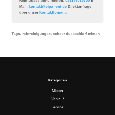
Rent Düsseldorf:
Telefon:
021158015700
E-
Mail:
kontakt@vipa-rent.de
Direktanfrage
über unser
Kontaktformular
.
Tags: rohrreinigungszubehoer duesseldorf mieten
Kategorien
Mieten
Verkauf
Service