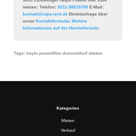
Jetzt Luftreiniger Heylo PowerFilter 3500
mieten:
Telefon:
0211-58015700
E-Mail:
kontakt@vipa-rent.de
Direktanfrage über
unser
Kontaktformular
.
Weitere
Informationen auf der Herstellerseite
Tags: heylo powerfilter duesseldorf mieten
Kategorien
Mieten
Verkauf