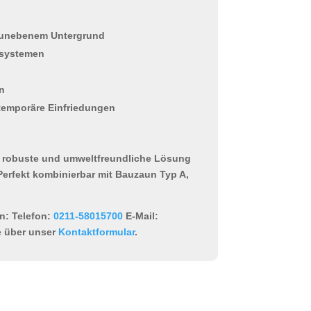
& unebenem Untergrund
nsystemen
en
 temporäre Einfriedungen
e robuste und umweltfreundliche Lösung
Perfekt kombinierbar mit Bauzaun Typ A,
n:
Telefon:
0211-58015700
E-Mail:
 über unser
Kontaktformular
.