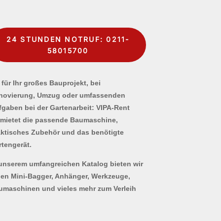
24 STUNDEN NOTRUF: 0211-
58015700
für Ihr großes Bauprojekt, bei
novierung, Umzug oder umfassenden
fgaben bei der Gartenarbeit: VIPA-Rent
rmietet die passende Baumaschine,
aktisches Zubehör und das benötigte
rtengerät.
 unserem umfangreichen Katalog bieten wir
nen Mini-Bagger, Anhänger, Werkzeuge,
umaschinen und vieles mehr zum Verleih
.