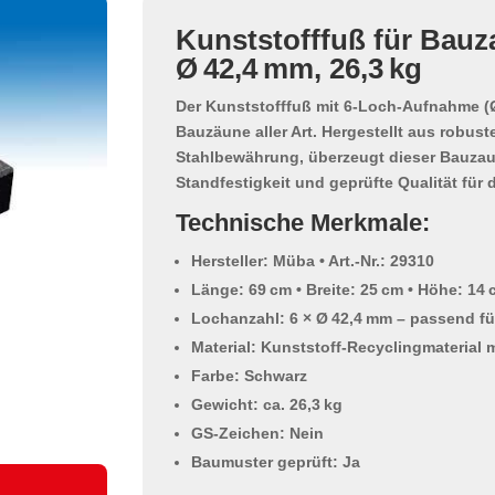
Kunststofffuß für Bauz
Ø 42,4 mm, 26,3 kg
Der
Kunststofffuß mit 6-Loch-Aufnahme
(Ø
Bauzäune aller Art. Hergestellt aus
robust
Stahlbewährung
, überzeugt dieser Bauza
Standfestigkeit und geprüfte Qualität für 
Technische Merkmale:
Hersteller: Müba • Art.-Nr.: 29310
Länge: 69 cm • Breite: 25 cm • Höhe: 14
Lochanzahl: 6 × Ø 42,4 mm – passend f
Material: Kunststoff-Recyclingmaterial 
Farbe: Schwarz
Gewicht: ca. 26,3 kg
GS-Zeichen: Nein
Baumuster geprüft: Ja