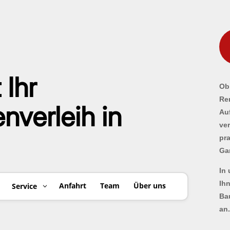
 Ihr
Ob 
Re
verleih in
Au
ve
pr
Ga
In
Ih
Anfahrt
Team
Über uns
Service
Ba
an