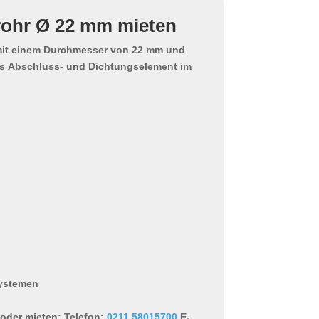
rohr Ø 22 mm mieten
it einem Durchmesser von 22 mm und
ls
Abschluss- und Dichtungselement
im
systemen
 oder mieten:
Telefon:
0211 58015700
E-