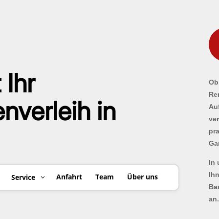
 Ihr
Ob 
Re
verleih in
Au
ve
pr
Ga
In
Ih
Anfahrt
Team
Über uns
Service
Ba
an