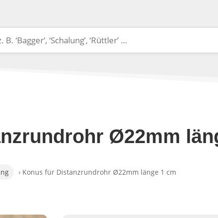
tanzrundrohr Ø22mm län
ung
› Konus für Distanzrundrohr Ø22mm länge 1 cm