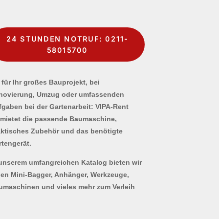
24 STUNDEN NOTRUF: 0211-
58015700
für Ihr großes Bauprojekt, bei
novierung, Umzug oder umfassenden
fgaben bei der Gartenarbeit: VIPA-Rent
rmietet die passende Baumaschine,
aktisches Zubehör und das benötigte
rtengerät.
 unserem umfangreichen Katalog bieten wir
nen Mini-Bagger, Anhänger, Werkzeuge,
umaschinen und vieles mehr zum Verleih
.