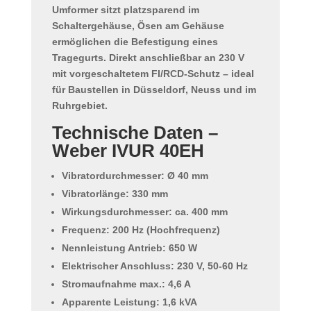
Umformer sitzt platzsparend im
Schaltergehäuse, Ösen am Gehäuse
ermöglichen die Befestigung eines
Tragegurts
. Direkt anschließbar an
230 V
mit vorgeschaltetem
FI/RCD-Schutz
– ideal
für Baustellen in Düsseldorf, Neuss und im
Ruhrgebiet.
Technische Daten –
Weber IVUR 40EH
Vibratordurchmesser:
Ø 40 mm
Vibratorlänge:
330 mm
Wirkungsdurchmesser:
ca. 400 mm
Frequenz:
200 Hz
(Hochfrequenz)
Nennleistung Antrieb:
650 W
Elektrischer Anschluss:
230 V, 50-60 Hz
Stromaufnahme max.:
4,6 A
Apparente Leistung:
1,6 kVA