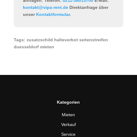
anfragen:
Telefon:
0211-58015700
E-Mail:
kontakt@vipa-rent.de
Direktanfrage über
unser
Kontaktformular
.
Tags: zusatzschild halteverbot seitenstreifen
duesseldorf mieten
Kategorien
Mieten
Verkauf
Service