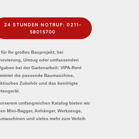
24 STUNDEN NOTRUF: 0211-
58015700
für Ihr großes Bauprojekt, bei
novierung, Umzug oder umfassenden
fgaben bei der Gartenarbeit: VIPA-Rent
rmietet die passende Baumaschine,
aktisches Zubehör und das benötigte
rtengerät.
 unserem umfangreichen Katalog bieten wir
nen Mini-Bagger, Anhänger, Werkzeuge,
umaschinen und vieles mehr zum Verleih
.