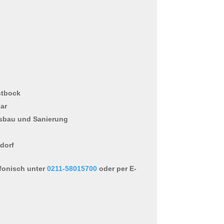
stbock
bar
usbau und Sanierung
ldorf
fonisch unter
0211-58015700
oder per E-