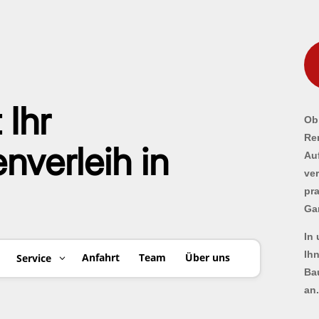
 Ihr
Ob 
Re
verleih in
Au
ve
pr
Ga
In
Ih
Anfahrt
Team
Über uns
Service
Ba
an