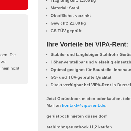
Tragfähigkeit: 1.500 kg
Material: Stahl
Oberfläche: verzinkt
Gewicht: 21,00 kg
GS TÜV geprüft
Ihre Vorteile bei VIPA-Rent:
Stabiler und langlebiger Stahlrohr-Gerü
ssen. Die
h zu
Höhenverstellbar und vielseitig einsetz
nein nicht
Optimal geeignet für Baustelle, Innena
GS- und TÜV-geprüfte Qualität
Direkt verfügbar bei VIPA-Rent in Düsse
Jetzt Gerüstbock mieten oder kaufen:
tele
Mail an
kontakt@vipa-rent.de
.
gerüstbock mieten düsseldorf
stahlrohr gerüstbock f1,2 kaufen