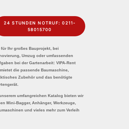
24 STUNDEN NOTRUF: 0211-
58015700
für Ihr großes Bauprojekt, bei
novierung, Umzug oder umfassenden
fgaben bei der Gartenarbeit: VIPA-Rent
rmietet die passende Baumaschine,
aktisches Zubehör und das benötigte
rtengerät.
 unserem umfangreichen Katalog bieten wir
nen Mini-Bagger, Anhänger, Werkzeuge,
umaschinen und vieles mehr zum Verleih
.