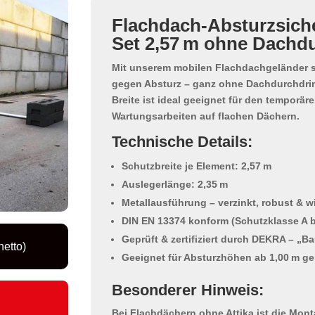
Flachdach-Absturzsich
Set 2,57 m ohne Dachd
Mit unserem
mobilen Flachdachgeländer
s
gegen Absturz – ganz ohne Dachdurchdri
Breite
ist ideal geeignet für den temporär
Wartungsarbeiten auf flachen Dächern.
Technische Details:
Schutzbreite je Element: 2,57 m
Auslegerlänge: 2,35 m
Metallausführung – verzinkt, robust & 
DIN EN 13374 konform (Schutzklasse A 
Geprüft & zertifiziert durch DEKRA – „Ba
netto)
Geeignet für Absturzhöhen ab 1,00 m g
Besonderer Hinweis:
Bei Flachdächern ohne Attika ist die Mon