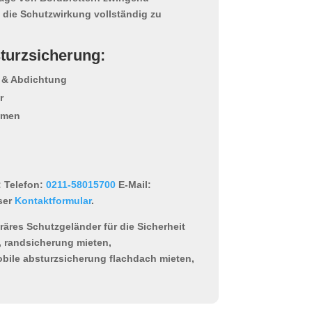
 die Schutzwirkung vollständig zu
sturzsicherung:
 & Abdichtung
r
emen
:
Telefon:
0211-58015700
E-Mail:
ser
Kontaktformular
.
äres Schutzgeländer für die Sicherheit
 randsicherung mieten,
bile absturzsicherung flachdach mieten,