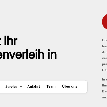
 Ihr
Ob 
Re
verleih in
Au
ve
pr
Ga
In
Ih
Anfahrt
Team
Über uns
Service
Ba
an