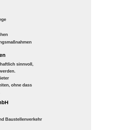
ege
chen
rungsmaßnahmen
fen
haftlich sinnvoll,
 werden.
ieter
eiten, ohne dass
.
GmbH
d Baustellenverkehr