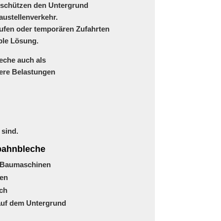
d schützen den Untergrund
ustellenverkehr.
ufen oder temporären Zufahrten
ble Lösung.
eche auch als
here Belastungen
 sind.
bahnbleche
d Baumaschinen
nen
ich
auf dem Untergrund