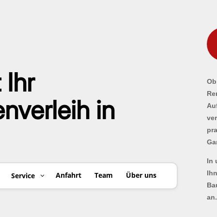
 Ihr
Ob 
Re
verleih in
Au
ve
pr
Ga
In
Ih
Anfahrt
Team
Über uns
Service
Ba
an