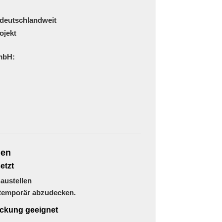
deutschlandweit
ojekt
mbH:
hen
etzt
austellen
 temporär abzudecken.
ckung geeignet