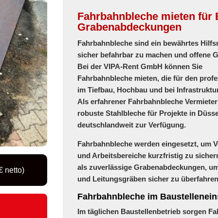
Fahrbahnbleche mieten für 
Grabenabdeckungen
Fahrbahnbleche
sind ein bewährtes Hilfs
sicher befahrbar zu machen und offene 
Bei der
VIPA-Rent GmbH
können Sie
Fahrbahnbleche mieten
, die für den prof
im Tiefbau, Hochbau und bei Infrastrukt
Als erfahrener
Fahrbahnbleche Vermieter
robuste Stahlbleche für Projekte in Düs
deutschlandweit
zur Verfügung.
Fahrbahnbleche werden eingesetzt, um V
und Arbeitsbereiche kurzfristig zu sichern
als zuverlässige
Grabenabdeckungen
, u
 netto)
und Leitungsgräben sicher zu überfahren
Fahrbahnbleche im Baustellenein
Im täglichen Baustellenbetrieb sorgen
Fa