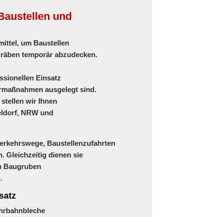
Baustellen und
mittel, um Baustellen
Gräben temporär abzudecken.
essionellen Einsatz
urmaßnahmen ausgelegt sind.
stellen wir Ihnen
seldorf, NRW und
erkehrswege, Baustellenzufahrten
. Gleichzeitig dienen sie
m Baugruben
.
satz
hrbahnbleche