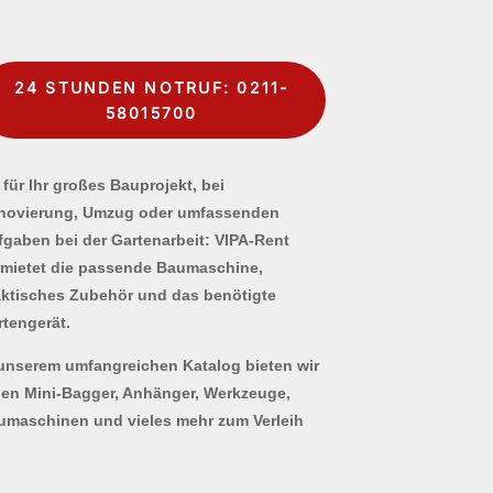
24 STUNDEN NOTRUF: 0211-
58015700
für Ihr großes Bauprojekt, bei
novierung, Umzug oder umfassenden
fgaben bei der Gartenarbeit: VIPA-Rent
rmietet die passende Baumaschine,
aktisches Zubehör und das benötigte
rtengerät.
 unserem umfangreichen Katalog bieten wir
nen Mini-Bagger, Anhänger, Werkzeuge,
umaschinen und vieles mehr zum Verleih
.