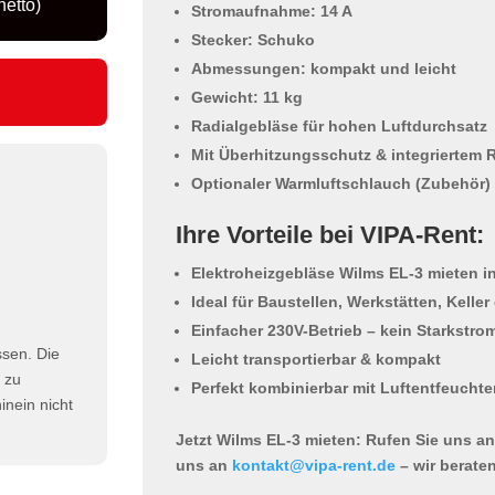
netto)
Stromaufnahme: 14 A
Stecker: Schuko
Abmessungen: kompakt und leicht
Gewicht: 11 kg
Radialgebläse für hohen Luftdurchsatz
Mit Überhitzungsschutz & integriertem
Optionaler Warmluftschlauch (Zubehör)
Ihre Vorteile bei VIPA-Rent:
Elektroheizgebläse
Wilms EL-3 mieten i
Ideal für Baustellen, Werkstätten, Kelle
Einfacher 230V-Betrieb – kein Starkstro
ssen. Die
Leicht transportierbar & kompakt
h zu
Perfekt kombinierbar mit Luftentfeuchte
nein nicht
Jetzt Wilms EL-3 mieten:
Rufen Sie uns an
uns an
kontakt@vipa-rent.de
– wir beraten