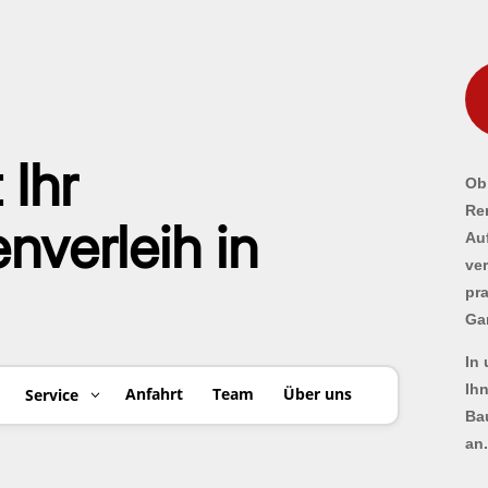
 Ihr
Ob 
Re
verleih in
Au
ve
pr
Ga
In
Ih
Anfahrt
Team
Über uns
Service
Ba
an