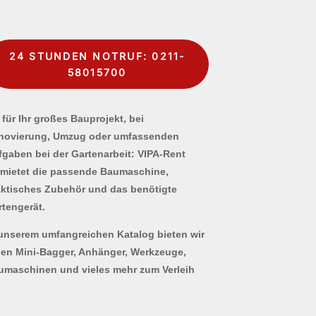
24 STUNDEN NOTRUF: 0211-
58015700
für Ihr großes Bauprojekt, bei
novierung, Umzug oder umfassenden
fgaben bei der Gartenarbeit: VIPA-Rent
rmietet die passende Baumaschine,
aktisches Zubehör und das benötigte
rtengerät.
 unserem umfangreichen Katalog bieten wir
nen Mini-Bagger, Anhänger, Werkzeuge,
umaschinen und vieles mehr zum Verleih
.