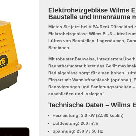
Elektroheizgebläse Wilms E
Baustelle und Innenräume m
Mieten Sie jetzt bei
VIPA-Rent Düsseldorf
d
Elektroheizgebläse Wilms EL-3
– ideal zu
Lüften
von Baustellen, Lagerräumen, Gara
Bereichen.
Mit robuster Bauweise, integriertem
Überh
Raumthermostat
bietet das Gerät maximale
Radialgebläse sorgt für einen hohen Luft
Einsatz mit Warmluftschlauch (optional). 
Renovierungen und Sanierungsarbeiten – 
anschließen und loslegen!
Technische Daten – Wilms E
Heizleistung: 3,0 kW (2.580 kcal/h)
Luftleistung: 200 m³/h
Spannung: 230 V / 50 Hz