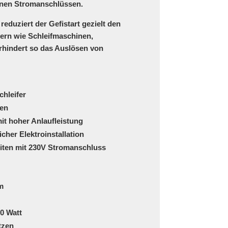
enen Stromanschlüssen.
, reduziert der Gefistart gezielt den
hern
wie Schleifmaschinen,
rhindert so das Auslösen von
hleifer
sen
it hoher Anlaufleistung
icher Elektroinstallation
iten mit 230V Stromanschluss
m
0 Watt
tzen