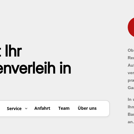
 Ihr
Ob 
Re
verleih in
Au
ve
pr
Ga
In
Ih
Anfahrt
Team
Über uns
Service
Ba
an