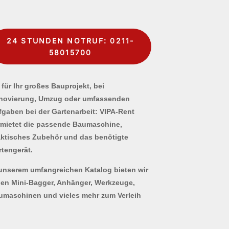
24 STUNDEN NOTRUF: 0211-
58015700
für Ihr großes Bauprojekt, bei
novierung, Umzug oder umfassenden
fgaben bei der Gartenarbeit: VIPA-Rent
rmietet die passende Baumaschine,
aktisches Zubehör und das benötigte
rtengerät.
 unserem umfangreichen Katalog bieten wir
nen Mini-Bagger, Anhänger, Werkzeuge,
umaschinen und vieles mehr zum Verleih
.