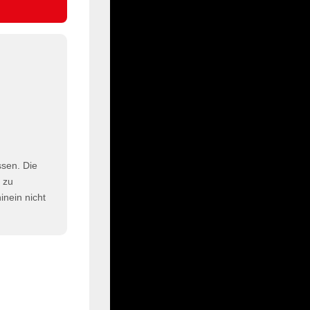
ssen. Die
h zu
nein nicht