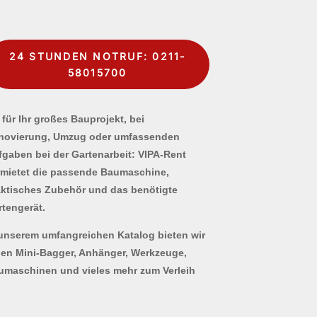
24 STUNDEN NOTRUF: 0211-
58015700
für Ihr großes Bauprojekt, bei
novierung, Umzug oder umfassenden
fgaben bei der Gartenarbeit: VIPA-Rent
rmietet die passende Baumaschine,
aktisches Zubehör und das benötigte
rtengerät.
 unserem umfangreichen Katalog bieten wir
nen Mini-Bagger, Anhänger, Werkzeuge,
umaschinen und vieles mehr zum Verleih
.