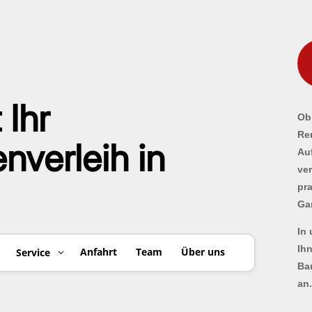
 Ihr
Ob 
Re
verleih in
Au
ve
pr
Ga
In
Ih
Anfahrt
Team
Über uns
Service
Ba
an