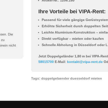
Artikel-Nr.: 1206.180
Ihre Vorteile bei VIPA-Rent:
Passend für viele gängige Gerüstsyste
Erhöhte Sicherheit durch doppelten Sei
Leichte Aluminium-Konstruktion – einf
ssen. Die
Direkt verfügbar – mieten oder kaufen
h zu
Schnelle Abholung in Düsseldorf oder L
nein nicht
Jetzt Doppelgeländer 1,80 m bei VIPA-Ren
58015700
E-Mail:
kontakt@vipa-rent.de
Od
Tags: doppelgelaender duesseldorf mieten