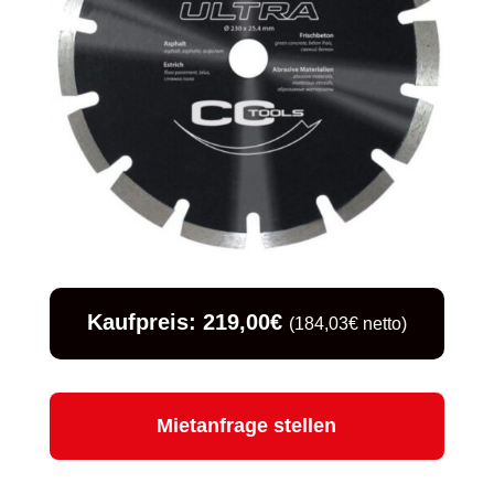
Kaufpreis: 219,00€
(184,03€ netto)
Mietanfrage stellen