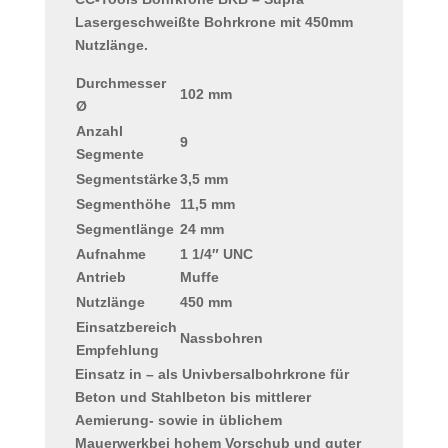
Lasergeschweißte Bohrkrone mit 450mm
Nutzlänge.
Durchmesser
102 mm
Ø
Anzahl
9
Segmente
Segmentstärke
3,5 mm
Segmenthöhe
11,5 mm
Segmentlänge
24 mm
Aufnahme
1 1/4″ UNC
Antrieb
Muffe
Nutzlänge
450 mm
Einsatzbereich
Nassbohren
Empfehlung
Einsatz in – als Univbersalbohrkrone für
Beton und Stahlbeton bis mittlerer
Aemierung- sowie in üblichem
Mauerwerkbei hohem Vorschub und guter