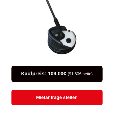
Kaufpreis: 109,00€
(91,60€ netto)
Mietanfrage stellen