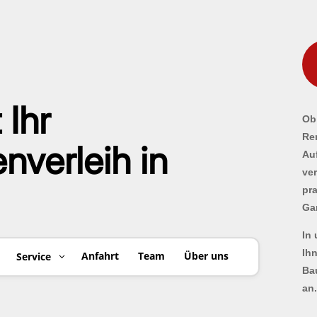
 Ihr
Ob 
Re
verleih in
Au
ve
pr
Ga
In
Ih
Anfahrt
Team
Über uns
Service
Ba
an