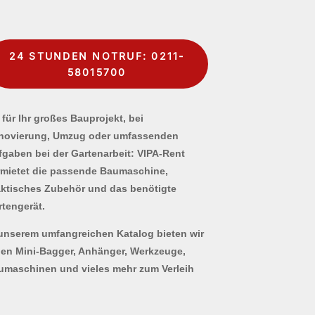
24 STUNDEN NOTRUF: 0211-
58015700
für Ihr großes Bauprojekt, bei
novierung, Umzug oder umfassenden
fgaben bei der Gartenarbeit: VIPA-Rent
rmietet die passende Baumaschine,
aktisches Zubehör und das benötigte
rtengerät.
 unserem umfangreichen Katalog bieten wir
nen Mini-Bagger, Anhänger, Werkzeuge,
umaschinen und vieles mehr zum Verleih
.