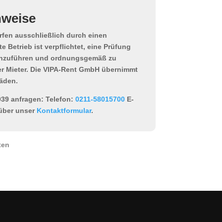
nweise
ürfen
ausschließlich durch einen
e Betrieb ist verpflichtet, eine
Prüfung
chzuführen und ordnungsgemäß zu
der Mieter. Die VIPA-Rent GmbH übernimmt
äden.
39 anfragen:
Telefon:
0211-58015700
E-
 über unser
Kontaktformular
.
ten