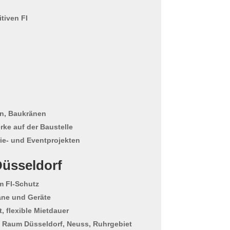
itiven FI
n, Baukränen
ke auf der Baustelle
rie- und Eventprojekten
Düsseldorf
em FI-Schutz
ane und Geräte
, flexible Mietdauer
m Raum Düsseldorf, Neuss, Ruhrgebiet