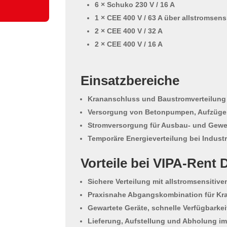
6 × Schuko 230 V / 16 A
1 × CEE 400 V / 63 A über allstromsens
2 × CEE 400 V / 32 A
2 × CEE 400 V / 16 A
Einsatzbereiche
Krananschluss und Baustromverteilung
Versorgung von Betonpumpen, Aufzüge
Stromversorgung für Ausbau- und Gewer
Temporäre Energieverteilung bei Indust
Vorteile bei VIPA-Rent 
Sichere Verteilung mit allstromsensitiv
Praxisnahe Abgangskombination für Kr
Gewartete Geräte, schnelle Verfügbarkeit
Lieferung, Aufstellung und Abholung i