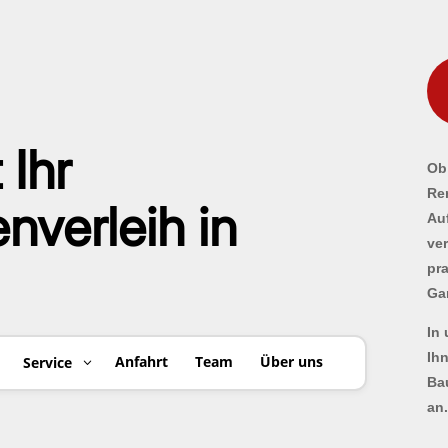
 Ihr
Ob 
Re
verleih in
Au
ve
pr
Ga
In
Ih
Anfahrt
Team
Über uns
Service
Ba
an