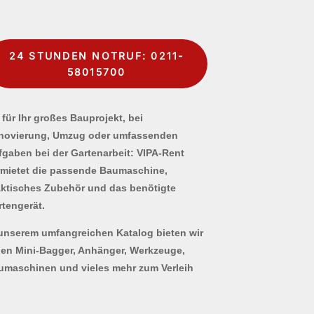
24 STUNDEN NOTRUF: 0211-
58015700
für Ihr großes Bauprojekt, bei
novierung, Umzug oder umfassenden
fgaben bei der Gartenarbeit: VIPA-Rent
rmietet die passende Baumaschine,
aktisches Zubehör und das benötigte
rtengerät.
 unserem umfangreichen Katalog bieten wir
nen Mini-Bagger, Anhänger, Werkzeuge,
umaschinen und vieles mehr zum Verleih
.