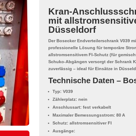
Kran-Anschlusssch
mit allstromsensitiv
Düsseldorf
Der
Bosecker Endverteilerschrank V039
mi
professionelle Lösung für temporäre Strom
allstromsensitivem FI-Schutz
(für gemisch
Schuko-Abgängen
versorgt der Schrank 
zuverlässig – ideal für Einsätze in Düsse
Technische Daten – Bo
Typ:
V039
Zählerplatz:
nein
Anschlussart:
fest verkabelt
Maximaler Bemessungsstrom:
80 A
Schutz:
allstromsensitiver FI
Ausgänge: