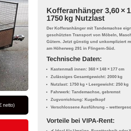
Kofferanhänger 3,60 × 1
1750 kg Nutzlast
Der
Kofferanhänger mit Tandemachse
eign
geschützten Transport von Möbeln, Masch
Gütern
. Jetzt günstig und unkompliziert m
am
Höherweg 291
in Flingern-Süd.
Technische Daten:
Kastenmaß innen: 360 × 148 × 177 cm
Zulässiges Gesamtgewicht: 2000 kg
Nutzlast: 1750 kg
• Leergewicht: 250 kg
Fahrwerk: Tandemachse, gebremst
Zugvorrichtung: Kugelkopf
 netto)
Verschlossene Ausführung – wettergesc
Vorteile bei VIPA-Rent:
✔ Ideal für Umzüge, Eventtechnik oder 