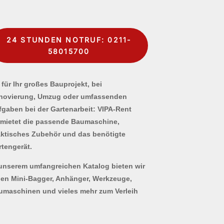
24 STUNDEN NOTRUF: 0211-
58015700
für Ihr großes Bauprojekt, bei
novierung, Umzug oder umfassenden
fgaben bei der Gartenarbeit: VIPA-Rent
rmietet die passende Baumaschine,
aktisches Zubehör und das benötigte
rtengerät.
 unserem umfangreichen Katalog bieten wir
nen Mini-Bagger, Anhänger, Werkzeuge,
umaschinen und vieles mehr zum Verleih
.