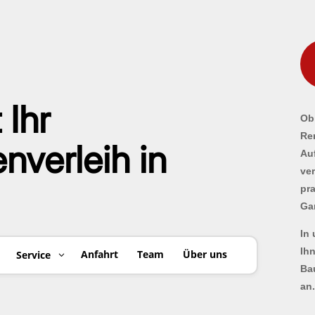
 Ihr
Ob 
Re
verleih in
Au
ve
pr
Ga
In
Ih
Anfahrt
Team
Über uns
Service
Ba
an