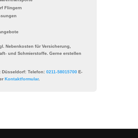
f Flingern
ssungen
tangebote
zgl. Nebenkosten für Versicherung,
aft- und Schmierstoffe. Gerne erstellen
t Düsseldorf:
Telefon:
0211-58015700
E-
er
Kontaktformular
.