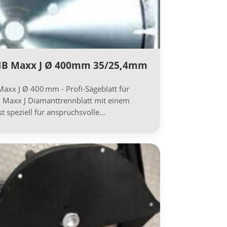
-HB Maxx J Ø 400mm 35/25,4mm
axx J Ø 400 mm - Profi-Sägeblatt für
B Maxx J Diamanttrennblatt mit einem
 speziell für anspruchsvolle…