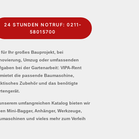
24 STUNDEN NOTRUF: 0211-
58015700
für Ihr großes Bauprojekt, bei
novierung, Umzug oder umfassenden
fgaben bei der Gartenarbeit: VIPA-Rent
rmietet die passende Baumaschine,
aktisches Zubehör und das benötigte
rtengerät.
 unserem umfangreichen Katalog bieten wir
nen Mini-Bagger, Anhänger, Werkzeuge,
umaschinen und vieles mehr zum Verleih
.