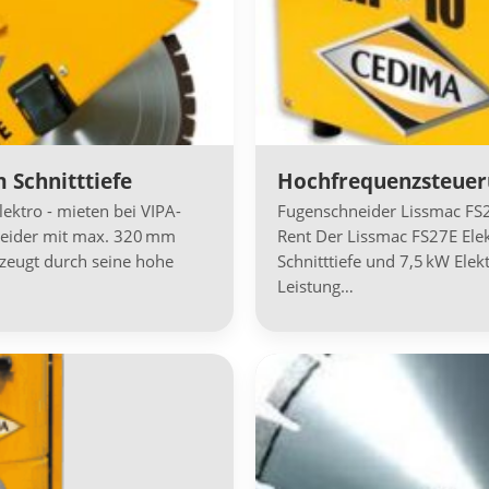
 Schnitttiefe
Hochfrequenzsteuer
ktro - mieten bei VIPA-
Fugenschneider Lissmac FS2
neider mit max. 320 mm
Rent Der Lissmac FS27E El
rzeugt durch seine hohe
Schnitttiefe und 7,5 kW Ele
Leistung…