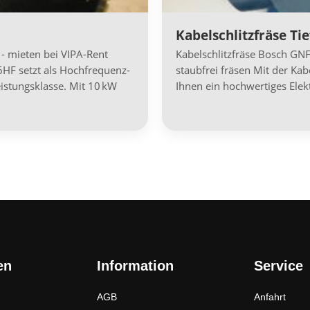
Kabelschlitzfräse T
 mieten bei VIPA-Rent
Kabelschlitzfräse Bosch GN
F setzt als Hochfrequenz-
staubfrei fräsen Mit der Ka
stungsklasse. Mit 10 kW
Ihnen ein hochwertiges Ele
en
Information
Service
AGB
Anfahrt