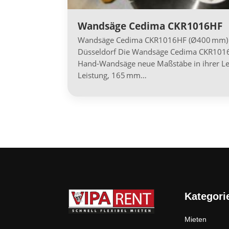
Wandsäge Cedima CKR1016HF
Wandsäge Cedima CKR1016HF (Ø400 mm) -
Düsseldorf Die Wandsäge Cedima CKR1016H
Hand-Wandsäge neue Maßstäbe in ihrer Lei
Leistung, 165 mm…
Kategori
Mieten