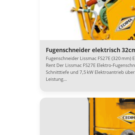
Fugenschneider elektrisch 32cm
Fugenschneider Lissmac FS27E (320 mm) Ele
Rent Der Lissmac FS27E Elektro-Fugensch
Schnitttiefe und 7,5 kW Elektroantrieb übe
Leistung…