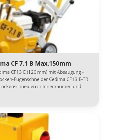
ima CF 7.1 B Max.150mm
dima CF13 E (120 mm) mit Absaugung -
rocken-Fugenschneider Cedima CF13 E-TR
s Trockenschneiden in Innenräumen und