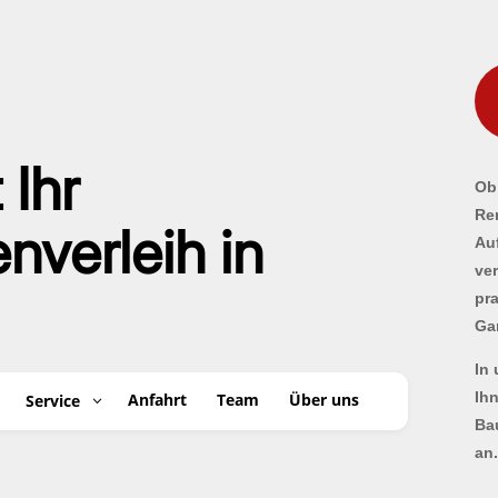
 Ihr
Ob 
Re
verleih in
Au
ve
pr
Ga
In
Ih
Anfahrt
Team
Über uns
Service
Ba
an