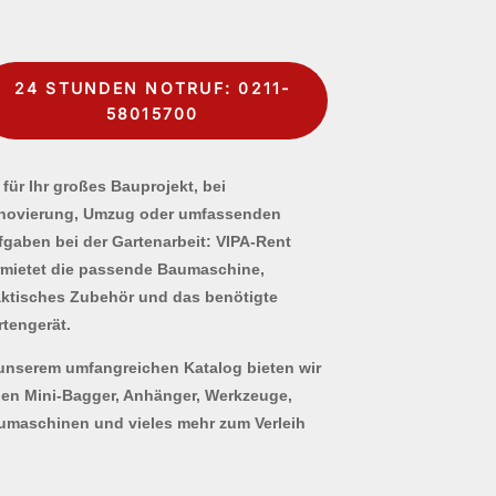
24 STUNDEN NOTRUF: 0211-
58015700
für Ihr großes Bauprojekt, bei
novierung, Umzug oder umfassenden
fgaben bei der Gartenarbeit: VIPA-Rent
rmietet die passende Baumaschine,
aktisches Zubehör und das benötigte
rtengerät.
 unserem umfangreichen Katalog bieten wir
nen Mini-Bagger, Anhänger, Werkzeuge,
umaschinen und vieles mehr zum Verleih
.