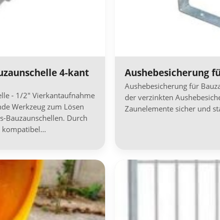
auzaunschelle 4-kant
Aushebesicherung f
Aushebesicherung für Bauza
elle - 1/2″ Vierkantaufnahme
der verzinkten Aushebesich
sende Werkzeug zum Lösen
Zaunelemente sicher und st
ts-Bauzaunschellen. Durch
r kompatibel…