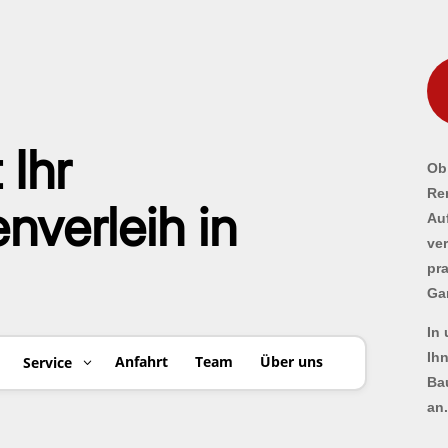
 Ihr
Ob 
Re
verleih in
Au
ve
pr
Ga
In
Ih
Anfahrt
Team
Über uns
Service
Ba
an