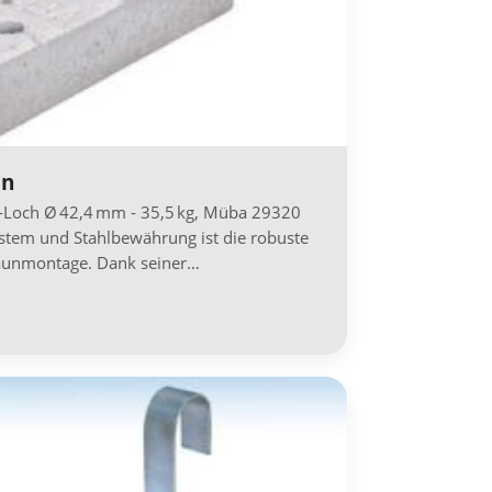
un
-Loch Ø 42,4 mm - 35,5 kg, Müba 29320
stem und Stahlbewährung ist die robuste
zaunmontage. Dank seiner…