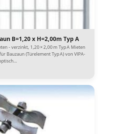
aun B=1,20 x H=2,00m Typ A
en - verzinkt, 1,20 × 2,00 m Typ A Mieten
für Bauzaun (Türelement Typ A) von VIPA-
 optisch…